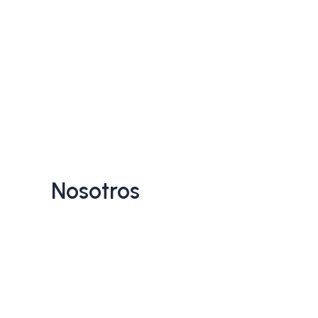
Skip
to
content
Nosotros